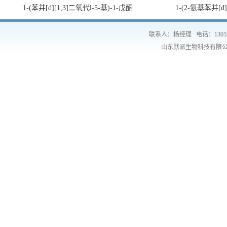
1-(苯并[d][1,3]二氧代l-5-基)-1-戊酮
1-(2-氨基苯并[d
联系人：杨经理
电话：1305
山东默派生物科技有限