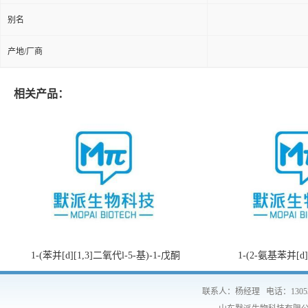
别名
产地/厂商
相关产品：
1-(苯并[d][1,3]二氧代l-5-基)-1-戊酮
1-(2-氨基苯并[d
联系人：杨经理
电话：1305