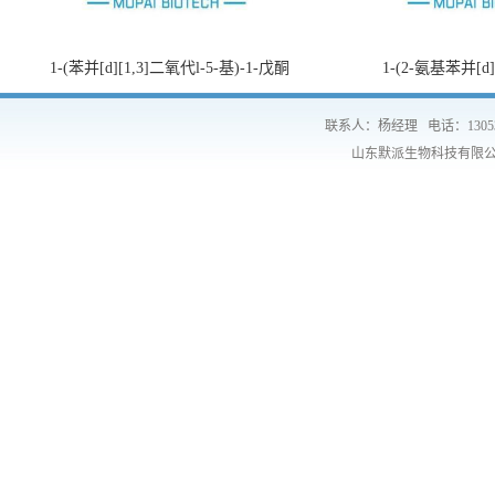
1-(苯并[d][1,3]二氧代l-5-基)-1-戊酮
1-(2-氨基苯并[d
联系人：杨经理
电话：1305
山东默派生物科技有限