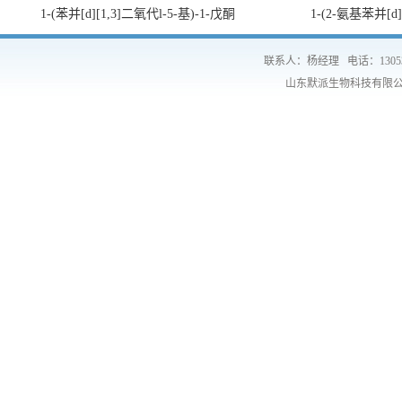
1-(苯并[d][1,3]二氧代l-5-基)-1-戊酮
1-(2-氨基苯并[d
联系人：杨经理
电话：1305
山东默派生物科技有限