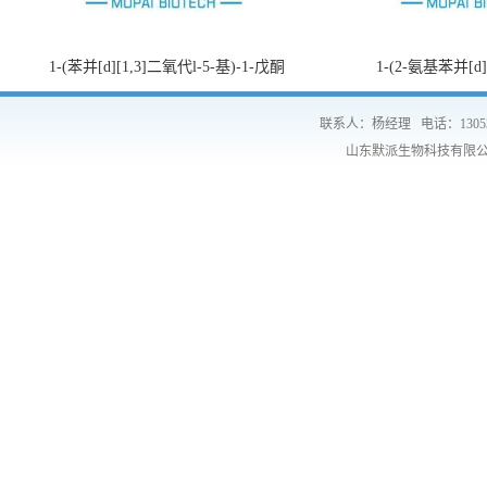
1-(苯并[d][1,3]二氧代l-5-基)-1-戊酮
1-(2-氨基苯并[d
联系人：杨经理
电话：1305
山东默派生物科技有限