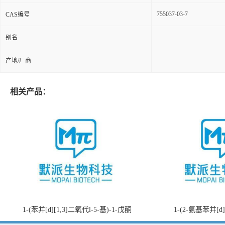
755037-03-7
CAS编号
别名
产地/厂商
相关产品：
1-(苯并[d][1,3]二氧代l-5-基)-1-戊酮
1-(2-氨基苯并[d