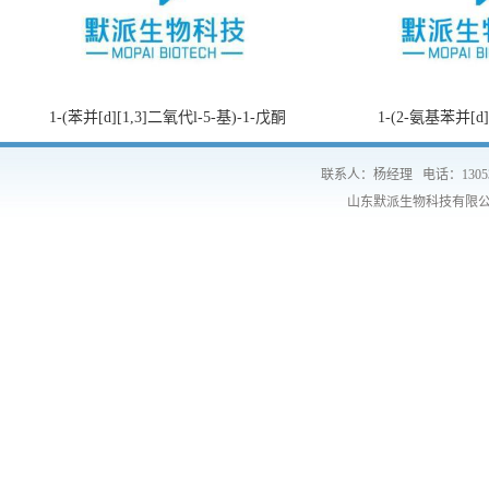
1-(苯并[d][1,3]二氧代l-5-基)-1-戊酮
1-(2-氨基苯并[d
联系人：杨经理
电话：1305
山东默派生物科技有限