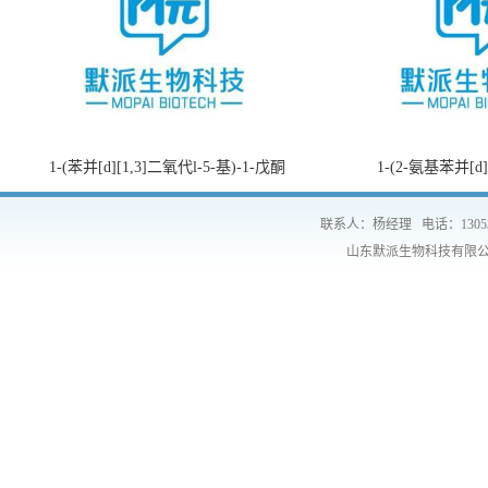
1-(苯并[d][1,3]二氧代l-5-基)-1-戊酮
1-(2-氨基苯并[d
联系人：杨经理
电话：1305
山东默派生物科技有限