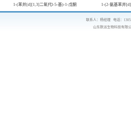
1-(苯并[d][1,3]二氧代l-5-基)-1-戊酮
1-(2-氨基苯并[d
联系人：杨经理
电话：1305
山东默派生物科技有限