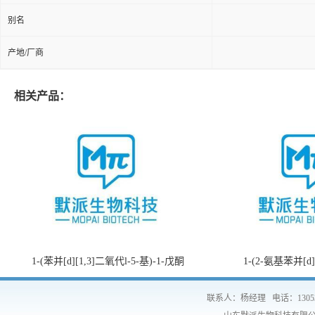
别名
产地/厂商
相关产品：
1-(苯并[d][1,3]二氧代l-5-基)-1-戊酮
1-(2-氨基苯并[d
联系人：杨经理
电话：1305