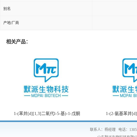
别名
产地/厂商
相关产品：
1-(苯并[d][1,3]二氧代l-5-基)-1-戊酮
1-(2-氨基苯并[d
联系人：杨经理
电话：1305