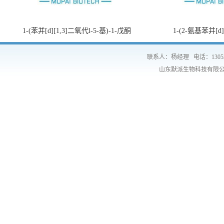
1-(苯并[d][1,3]二氧代l-5-基)-1-戊酮
1-(2-氨基苯并[d
联系人：杨经理
电话：1305
山东默派生物科技有限