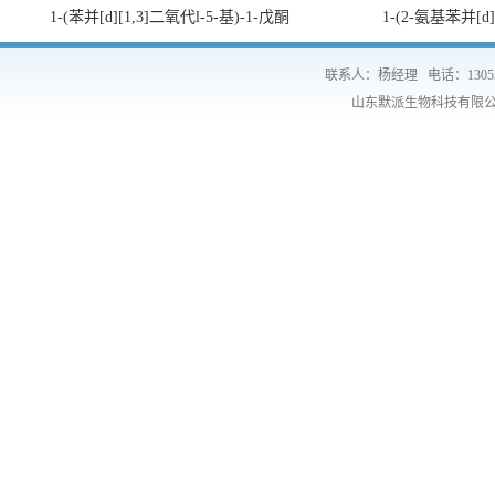
1-(苯并[d][1,3]二氧代l-5-基)-1-戊酮
1-(2-氨基苯并[d
联系人：杨经理
电话：1305
山东默派生物科技有限