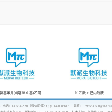
2-氨基苯并[d]噻唑-6-基)乙酮
N-乙酰-ε-己内酰胺
理
电话：13053322091《微信同号》QQ：1420085617
邮箱：
15965530500@163.co