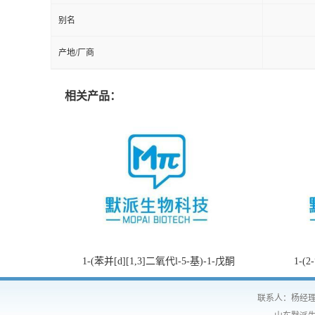
别名
产地/厂商
相关产品：
1-(苯并[d][1,3]二氧代l-5-基)-1-戊酮
1-(
联系人：杨经