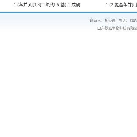
1-(苯并[d][1,3]二氧代l-5-基)-1-戊酮
1-(2-氨基苯并[d
联系人：杨经理
电话：1305
山东默派生物科技有限