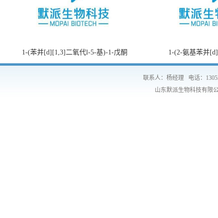
1-(苯并[d][1,3]二氧代l-5-基)-1-戊酮
1-(2-氨基苯并[d
联系人：杨经理
电话：1305
山东默派生物科技有限