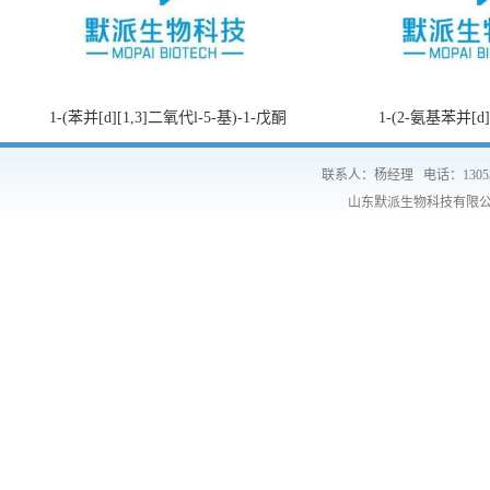
1-(苯并[d][1,3]二氧代l-5-基)-1-戊酮
1-(2-氨基苯并[d
联系人：杨经理
电话：1305
山东默派生物科技有限