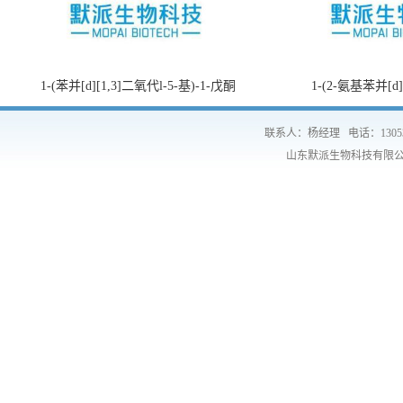
1-(苯并[d][1,3]二氧代l-5-基)-1-戊酮
1-(2-氨基苯并[d
联系人：杨经理
电话：1305
山东默派生物科技有限