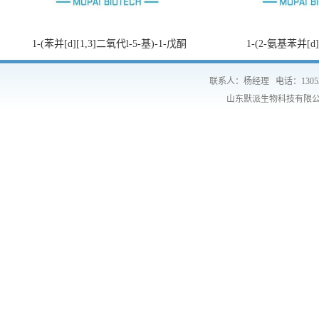
1-(苯并[d][1,3]二氧代l-5-基)-1-戊酮
1-(2-氨基苯并[d
联系人：杨经理
电话：1305
山东默派生物科技有限