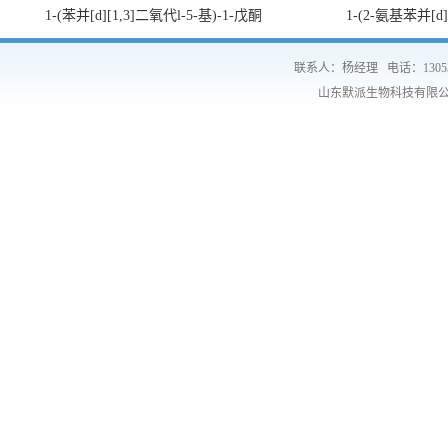
1-(苯并[d][1,3]二氧代l-5-基)-1-戊酮
1-(2-氨基苯并[d
联系人：杨经理
电话：1305
山东默派生物科技有限