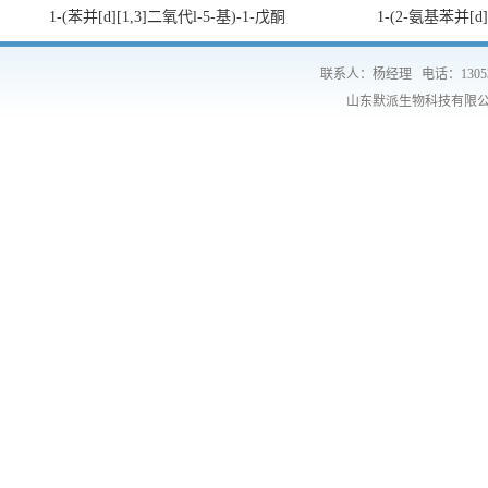
1-(苯并[d][1,3]二氧代l-5-基)-1-戊酮
1-(2-氨基苯并[d
联系人：杨经理
电话：1305
山东默派生物科技有限