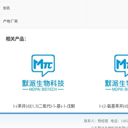
别名
产地/厂商
相关产品：
1-(苯并[d][1,3]二氧代l-5-基)-1-戊酮
1-(2-氨基苯并[d
联系人：杨经理
电话：1305