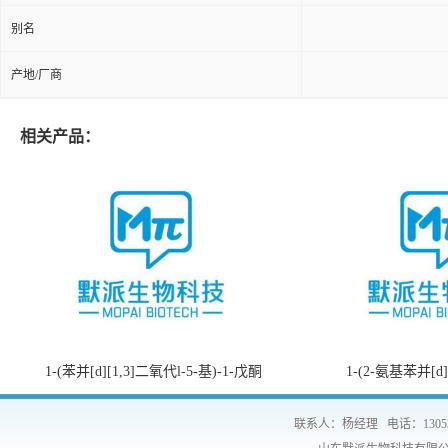
别名
产地/厂商
相关产品：
1-(苯并[d][1,3]二氧代l-5-基)-1-戊酮
1-(2-氨基苯并[d
联系人：杨经理
电话：1305