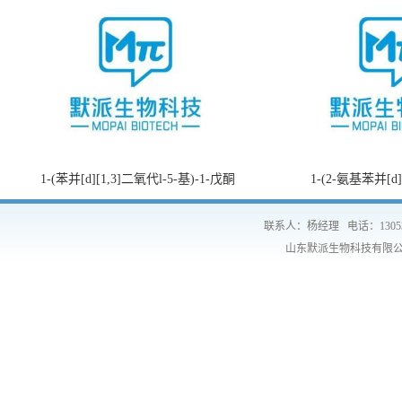
1-(苯并[d][1,3]二氧代l-5-基)-1-戊酮
1-(2-氨基苯并[d
联系人：杨经理
电话：1305
山东默派生物科技有限