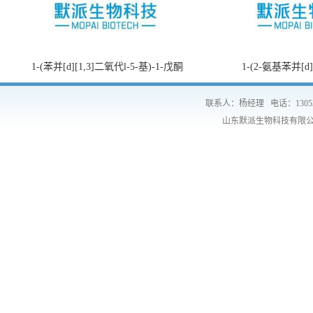
1-(苯并[d][1,3]二氧代l-5-基)-1-戊酮
1-(2-氨基苯并[d
联系人：杨经理
电话：1305
山东默派生物科技有限