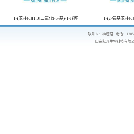
1-(苯并[d][1,3]二氧代l-5-基)-1-戊酮
1-(2-氨基苯并[d
联系人：杨经理
电话：1305
山东默派生物科技有限