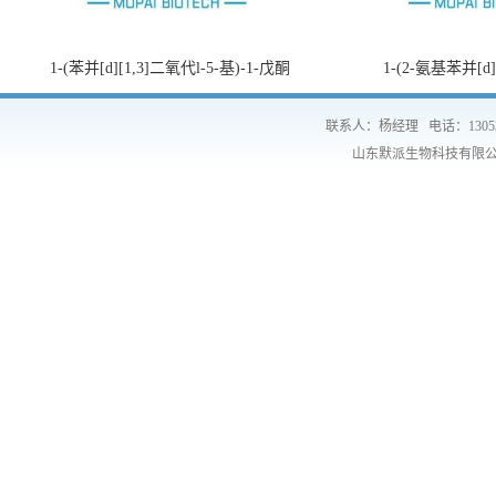
1-(苯并[d][1,3]二氧代l-5-基)-1-戊酮
1-(2-氨基苯并[d
联系人：杨经理
电话：1305
山东默派生物科技有限