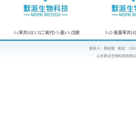
1-(苯并[d][1,3]二氧代l-5-基)-1-戊酮
1-(2-氨基苯并[d
联系人：杨经理
电话：1305
山东默派生物科技有限