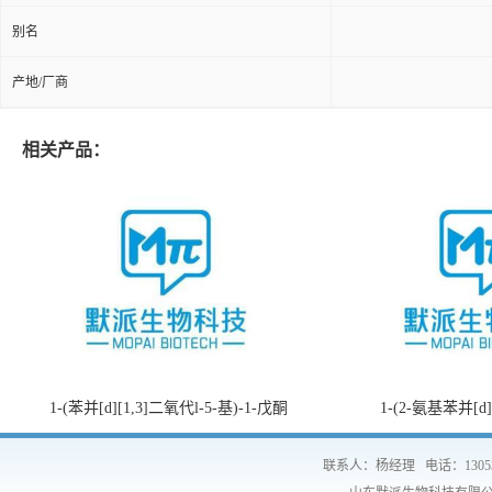
别名
产地/厂商
相关产品：
1-(苯并[d][1,3]二氧代l-5-基)-1-戊酮
1-(2-氨基苯并[d
联系人：杨经理
电话：1305