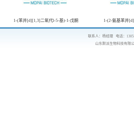
1-(苯并[d][1,3]二氧代l-5-基)-1-戊酮
1-(2-氨基苯并[d
联系人：杨经理
电话：1305
山东默派生物科技有限