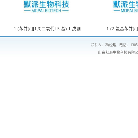
1-(苯并[d][1,3]二氧代l-5-基)-1-戊酮
1-(2-氨基苯并[d
联系人：杨经理
电话：1305
山东默派生物科技有限