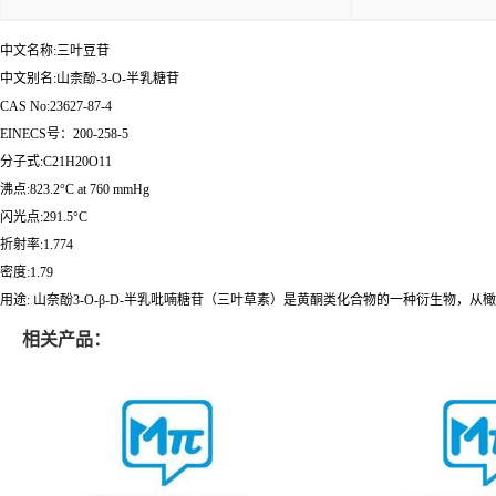
中文名称:三叶豆苷
中文别名:山柰酚-3-O-半乳糖苷
CAS No:23627-87-4
EINECS号：200-258-5
分子式:C21H20O11
沸点:823.2°C at 760 mmHg
闪光点:291.5°C
折射率:1.774
密度:1.79
用途: 山奈酚3-O-β-D-半乳吡喃糖苷（三叶草素）是黄酮类化合物的一种衍生物，
相关产品：