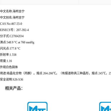
中文名称:海柯吉宁
中文别名:海柯吉宁
CAS No:467-55-0
EINECS号：207-392-4
分子式:C27H42O4
沸点:548.9 °C at 760 mmHg
闪光点:177.8 °C
折射率:1.558
密度:1.16
外观白色固体
用途:结晶化合物（丙酮）。熔点 264-266℃。（有报道称具三种晶形，熔点 245℃，253℃
安全说明:S26-S36
相关产品：