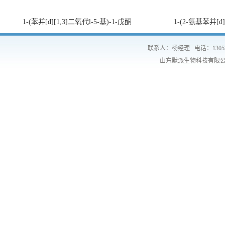
1-(苯并[d][1,3]二氧代l-5-基)-1-戊酮
1-(2-氨基苯并[d
联系人：杨经理
电话：1305
山东默派生物科技有限