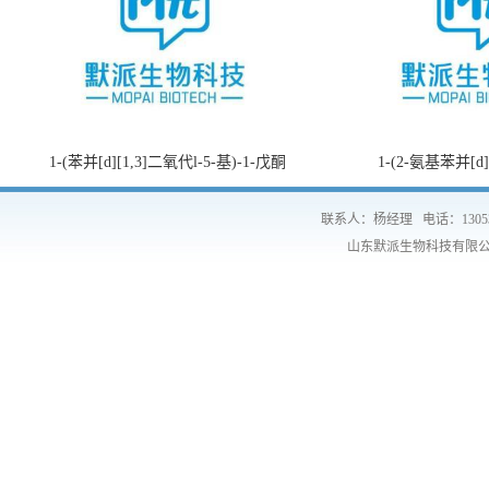
1-(苯并[d][1,3]二氧代l-5-基)-1-戊酮
1-(2-氨基苯并[d
联系人：杨经理
电话：1305
山东默派生物科技有限