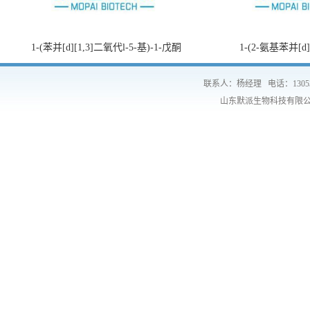
1-(苯并[d][1,3]二氧代l-5-基)-1-戊酮
1-(2-氨基苯并[d
联系人：杨经理
电话：1305
山东默派生物科技有限