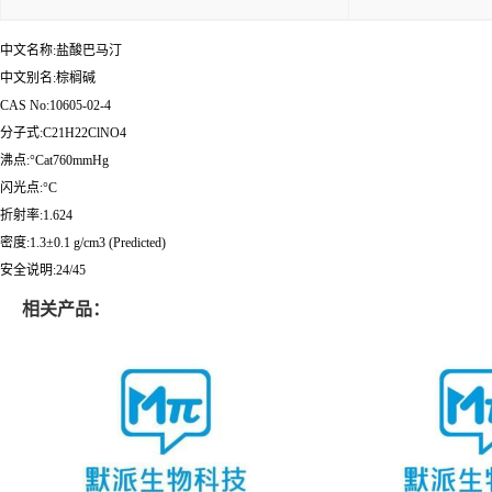
中文名称:盐酸巴马汀
中文别名:棕榈碱
CAS No:10605-02-4
分子式:C21H22ClNO4
沸点:°Cat760mmHg
闪光点:°C
折射率:1.624
密度:1.3±0.1 g/cm3 (Predicted)
安全说明:24/45
相关产品：