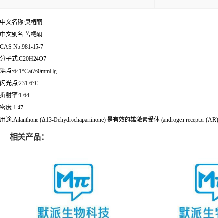
中文名称:臭椿酮
中文别名:苦樗酮
CAS No:981-15-7
分子式:C20H24O7
沸点:641°Cat760mmHg
闪光点:231.6°C
折射率:1.64
密度:1.47
用途:Ailanthone (Δ13-Dehydrochaparrinone) 是有效的雄激素受体 (androgen 
相关产品：