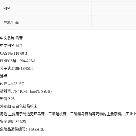
别名
产地/厂商
中文名称:鸟苷
中文别名:鸟苷
CAS No:118-00-3
EINECS号：204-227-8
分子式:C10H13N5O5
沸点:
闪光点:423.1°C
折射率:-76 ° (C=1, 1mol/L NaOH)
密度:2.25
外观细 灰白色结晶粉末
用途:主要用于制造无环鸟苷、三氧唑核苷、三磷酸鸟苷钠等药物的主要原料。;工业
安全说明:S24/25
危险品运输编号：HAZARD