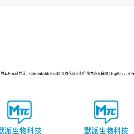
 中提取的天然五环三萜皂苷。Calenduloside E (CE) 金盏花苷 E 靶向热休克蛋白90 ( Hsp90 )