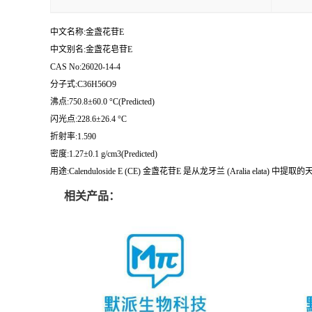
中文名称:金盏花苷E
中文别名:金盏花皂苷E
CAS No:26020-14-4
分子式:C36H56O9
沸点:750.8±60.0 °C(Predicted)
闪光点:228.6±26.4 °C
折射率:1.590
密度:1.27±0.1 g/cm3(Predicted)
用途:Calenduloside E (CE) 金盏花苷E 是从龙牙兰 (Aralia elata)
相关产品：