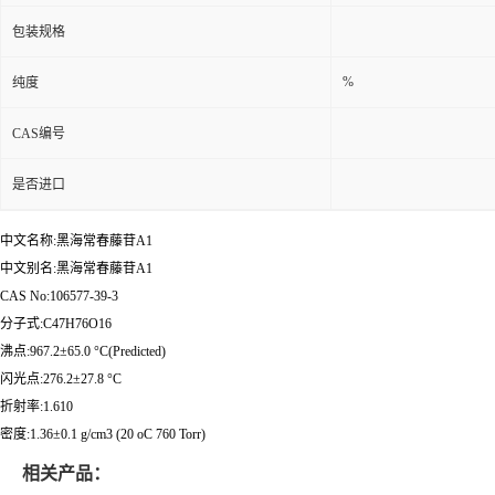
包装规格
%
纯度
CAS编号
是否进口
中文名称:黑海常春藤苷A1
中文别名:黑海常春藤苷A1
CAS No:106577-39-3
分子式:C47H76O16
沸点:967.2±65.0 °C(Predicted)
闪光点:276.2±27.8 °C
折射率:1.610
密度:1.36±0.1 g/cm3 (20 oC 760 Torr)
相关产品：