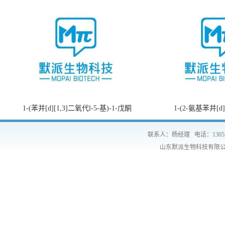
1-(苯并[d][1,3]二氧代l-5-基)-1-戊酮
1-(2-氨基苯并[d
联系人：杨经理
电话：1305
山东默派生物科技有限