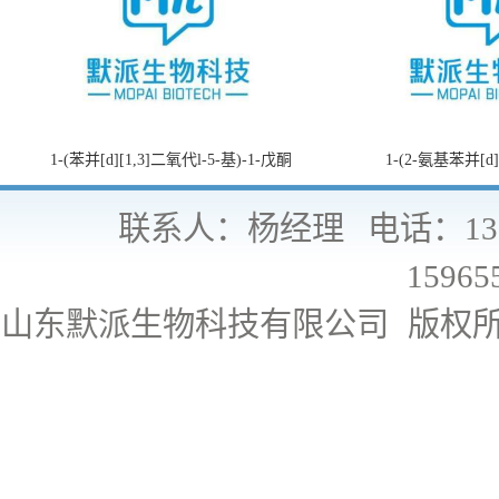
1-(苯并[d][1,3]二氧代l-5-基)-1-戊酮
1-(2-氨基苯并[d
联系人：杨经理
电话：130
15965
山东默派生物科技有限公司
版权所有 