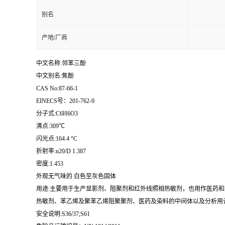
别名
产地/厂商
中文名称:邻苯三酚
中文别名:焦酚
CAS No:87-66-1
EINECS号：201-762-9
分子式:C6H6O3
沸点:309℃
闪光点:164.4 °C
折射率:n20/D 1.387
密度:1.453
外观无气味的 白色至灰色固体
用途:主要用于生产显影剂、阻聚剂和红外线照相热敏剂，也用作医药和
热敏剂、苯乙烯及聚苯乙烯阻聚聚剂、医药及染料的中间体以及分析用试
安全说明:S36/37;S61