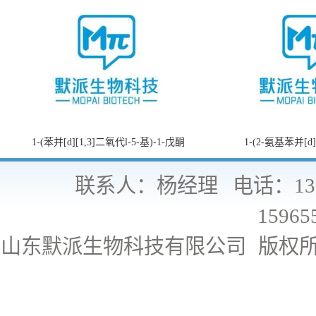
1-(苯并[d][1,3]二氧代l-5-基)-1-戊酮
1-(2-氨基苯并[d
联系人：杨经理
电话：130
15965
山东默派生物科技有限公司
版权所有 