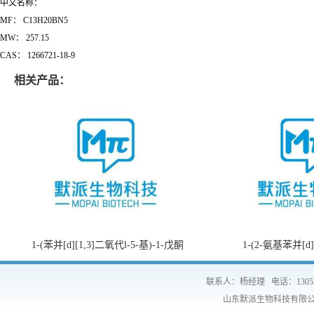
中文名称：
MF： C13H20BN5
MW： 257.15
CAS：
1266721-18-9
相关产品：
1-(苯并[d][1,3]二氧代l-5-基)-1-戊酮
1-(2-氨基苯并[d
联系人：杨经理
电话：1305
山东默派生物科技有限