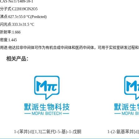
CAS No:171489-59-1
分子式:C22H19ClN2O5
沸点:627.5±55.0 °C(Predicted)
闪光点:333.3±31.5 °C
折射率:1.666
密度:1.445
用途:他达拉非中间体可作为有机合成中间体和医药中间体，可用于实验室研发过程
相关产品：
1-(苯并[d][1,3]二氧代l-5-基)-1-戊酮
1-(2-氨基苯并[d