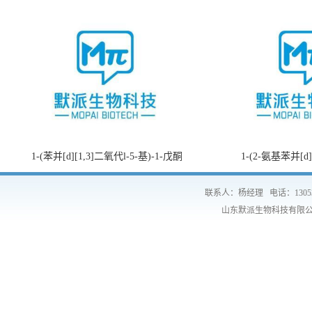
1-(苯并[d][1,3]二氧代l-5-基)-1-戊酮
1-(2-氨基苯并[d
联系人：杨经理
电话：1305
山东默派生物科技有限