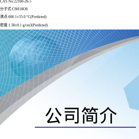
CAS No:22160-26-5
分子式:C9H18O8
沸点:606.1±55.0 °C(Predicted)
密度:1.58±0.1 g/cm3(Predicted)